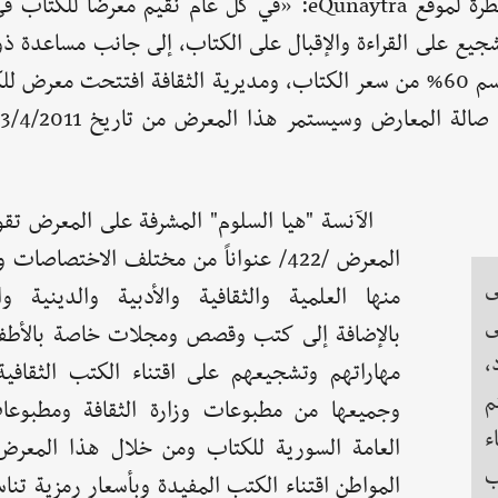
وتقول السيدة "نسرين عثمان" مديرة الثقافة بالقنيطرة لموقع eQunaytra: «في كل عام نقيم م
شجيع على القراءة والإقبال على الكتاب، إلى جانب مساعدة ذ
المحدود على شراء الكتب بأسعار جيدة ومناسبة وبحسم 60% من سعر الكتاب، ومديرية الثقافة افتتحت
الآنسة "هيا السلوم" المشرفة على المعرض تق
المعرض /422/ عنواناً من مختلف الاختصاصات
ى
منها العلمية والثقافية والأدبية والدينية وال
ى
بالإضافة إلى كتب وقصص ومجلات خاصة بالأطفا
،
مهاراتهم وتشجيعهم على اقتناء الكتب الثقافية 
م
وجميعها من مطبوعات وزارة الثقافة ومطبوعا
ء
العامة السورية للكتاب ومن خلال هذا المعر
ب
المواطن اقتناء الكتب المفيدة وبأسعار رمزية تن