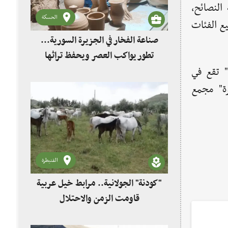
 النصائح،
الحسكة
ع الفئات
صناعة الفخار في الجزيرة السورية...
تطور يواكب العصر ويحفظ تراثها
ة" تقع في
رة" مجمع
القنيطرة
"كودنة" الجولانية.. مرابط خيل عربية
قاومت الزمن والاحتلال