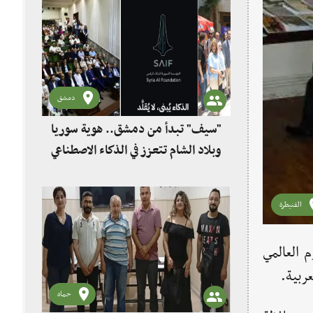
دمشق
"سيف" تبدأ من دمشق.. هوية سوريا
وبلاد الشام تتعزز في الذكاء الاصطناعي
القنيطرة
م العالمي
ربية.
حماه