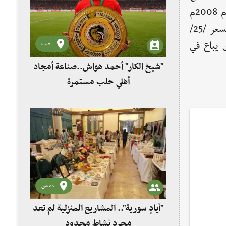
شرائح المجتمع، حيث إن الكتاب المطبوع في عام 2008م
وسعره /100/ ل.س وما دون يباع في المعرض بسعر /25/
.س وما فوق يباع في
حلب
"شيخ الكار" أحمد هواش..صناعة أمجاد
أهلي حلب مستمرة
دمشق
"أيادٍ سورية".. المشاريع المنزلية لم تعد
مجرد نشاط محدود