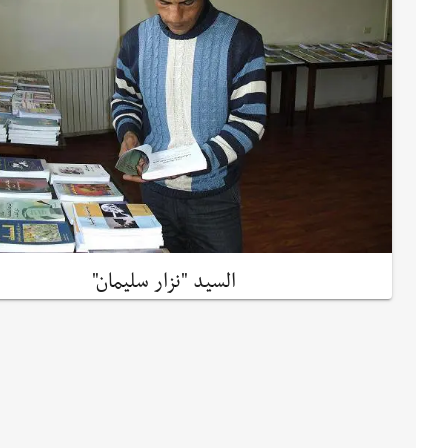
السيد "نزار سليمان"