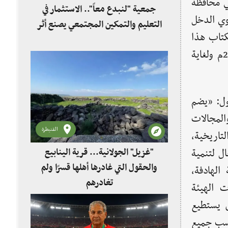
عرضاً للكتاب في محافظة
جمعية "لنبدع معاً".. الاستثمار في
وي الدخل
التعليم والتمكين المجتمعي يصنع أثر
 معرض للكتاب هذا
العام في مقر المديرية بمجمع الثقافة والإعلام ضمن صالة المعارض وسيستمر هذا المعرض من تاريخ 23/4/2011م ولغاية
ول: «يضم
 والمجالات
القنيطرة
تاريخية،
"غزيل" الجولانية... قرية الينابيع
ل لتنمية
والحقول التي غادرها أهلها قسرًا ولم
الهادفة،
تغادرهم
ت الهيئة
ض يستطيع
اسب جميع