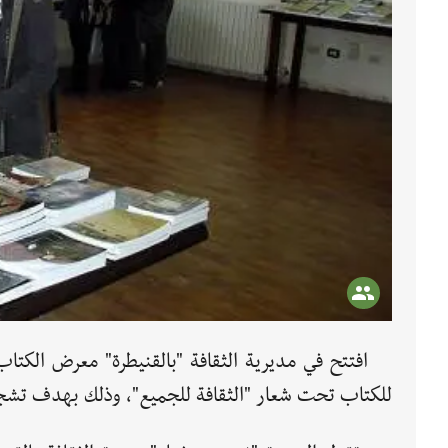
افتتح في مديرية الثقافة "بالقنيطرة" معرض الكتاب
للكتاب تحت شعار "الثقافة للجميع"، وذلك بهدف تشجيع 