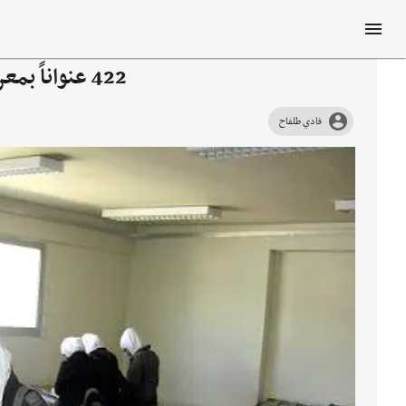
422 عنواناً بمعرض الكتاب في ثقافة "القنيطرة"
فادي طلفاح