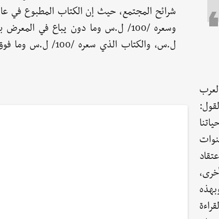
ل.س، والكتاب الذي سعره /100/ ل
لعرب
قول:
اتنا
نوات
عتقاد
خرى،
بهذه
راءة