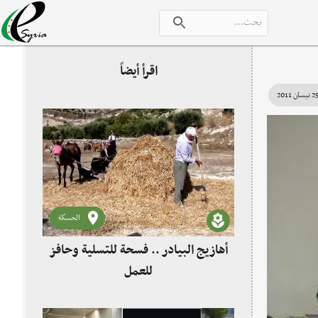
اقرأ أيضاً
نيسان 2011
الحسكة
أهازيج البيادر .. فسحة للتسلية وحافز
للعمل