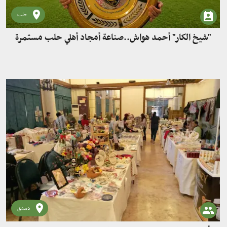
حلب
"شيخ الكار" أحمد هواش..صناعة أمجاد أهلي حلب مستمرة
دمشق