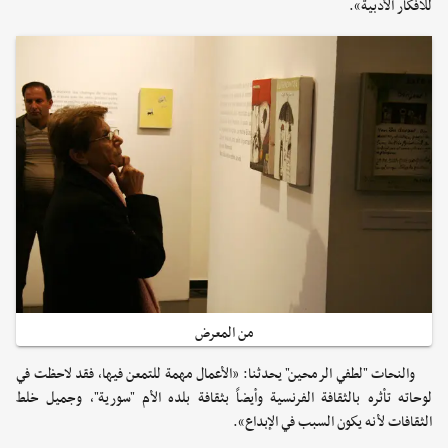
للأفكار الأدبية».
من المعرض
والنحات "لطفي الرمحين" يحدثنا: «الأعمال مهمة للتمعن فيها، فقد لاحظت في
لوحاته تأثره بالثقافة الفرنسية وأيضاً بثقافة بلده الأم "سورية"، وجميل خلط
الثقافات لأنه يكون السبب في الإبداع».