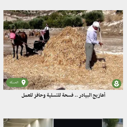
الحسكة
أهازيج البيادر .. فسحة للتسلية وحافز للعمل