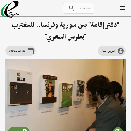
"دفتر إقامة" بين سورية وفرنسا.. للمغترب
"بطرس المعري"
شيرين خليل
20 شباط 2011