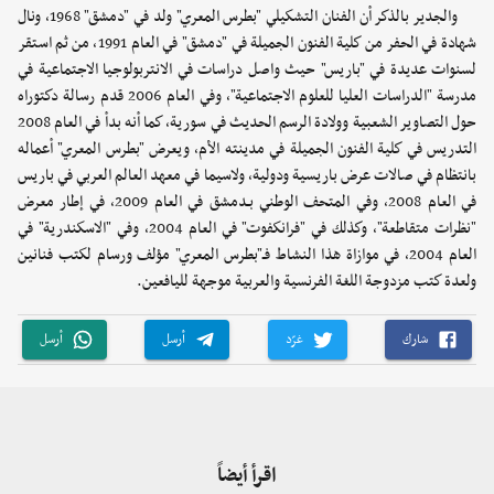
والجدير بالذكر أن الفنان التشكيلي "بطرس المعري" ولد في "دمشق" 1968، ونال
شهادة في الحفر من كلية الفنون الجميلة في "دمشق" في العام 1991، من ثم استقر
لسنوات عديدة في "باريس" حيث واصل دراسات في الانتربولوجيا الاجتماعية في
مدرسة "الدراسات العليا للعلوم الاجتماعية"، وفي العام 2006 قدم رسالة دكتوراه
حول التصاوير الشعبية وولادة الرسم الحديث في سورية، كما أنه بدأ في العام 2008
التدريس في كلية الفنون الجميلة في مدينته الأم، ويعرض "بطرس المعري" أعماله
بانتظام في صالات عرض باريسية ودولية، ولاسيما في معهد العالم العربي في باريس
في العام 2008، وفي المتحف الوطني بـدمشق في العام 2009، في إطار معرض
"نظرات متقاطعة"، وكذلك في "فرانكفوت" في العام 2004، وفي "الاسكندرية" في
العام 2004، في موازاة هذا النشاط فـ"بطرس المعري" مؤلف ورسام لكتب فنانين
ولعدة كتب مزدوجة اللغة الفرنسية والعربية موجهة لليافعين.
شارك
غرّد
أرسل
أرسل
اقرأ أيضاً