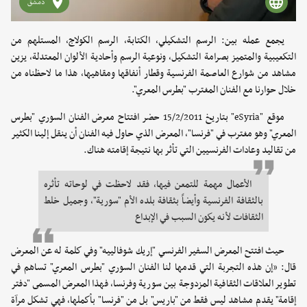
دمشق
يجمع عمله بين: الرسم التشكيلي، الكتابة، الرسم الكولاج، المستلهم من
التكعيبية والمتميز بصرامة التشكيل، ونوعية الرسم وأحادية الألوان المعتدلة، يزين
مشاهد من شوارع العاصمة الفرنسية وقطار أنفاقها ومقاهيها، هذا ما لاحظناه من
خلال حوارنا مع الفنان المغترب "بطرس المعري".
موقع "eSyria" بتاريخ 15/2/2011 حضر افتتاح معرض الفنان السوري "بطرس
المعري" وهو مغترب في "فرنسا"، المعرض الذي حاول فيه الفنان أن ينقل إلينا الكثير
من تقاليد وعادات الفرنسيين التي تأثر بها نتيجة إقامته هناك.
الأعمال مهمة للتمعن فيها، فقد لاحظت في لوحاته تأثره
بالثقافة الفرنسية وأيضاً بثقافة بلده الأم "سورية"، وجميل خلط
الثقافات لأنه يكون السبب في الإبداع
حيث افتتح المعرض السفير الفرنسي "إريك شوفالييه" وفي كلمة له عن المعرض
قال: «إن هذه التجربة التي قدمها لنا الفنان السوري "بطرس المعري" تساهم في
تطوير العلاقات الثقافية المزدوجة بين سورية وفرنسا، فهذا المعرض المسمى "دفتر
إقامة" يقدم مشاهد ليس فقط من "باريس" بل من "فرنسا" بأكملها، فهي تشكل مرآة