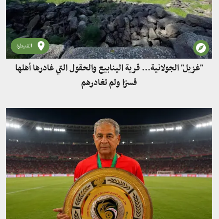
القنيطرة
"غزيل" الجولانية... قرية الينابيع والحقول التي غادرها أهلها
قسرًا ولم تغادرهم