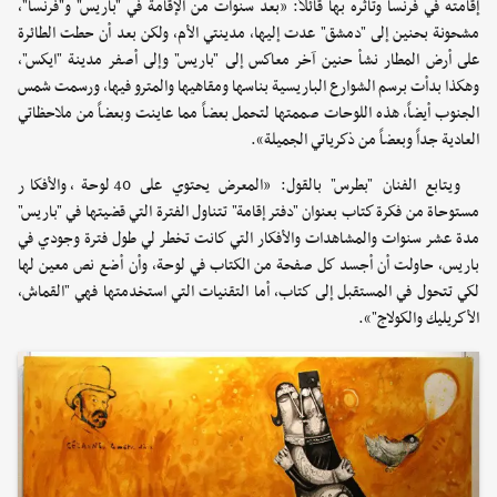
إقامته في فرنسا وتأثره بها قائلاً: «بعد سنوات من الإقامة في "باريس" و"فرنسا"،
مشحونة بحنين إلى "دمشق" عدت إليها، مدينتي الأم، ولكن بعد أن حطت الطائرة
على أرض المطار نشأ حنين آخر معاكس إلى "باريس" وإلى أصفر مدينة "ايكس"،
وهكذا بدأت برسم الشوارع الباريسية بناسها ومقاهيها والمترو فيها، ورسمت شمس
الجنوب أيضاً، هذه اللوحات صممتها لتحمل بعضاً مما عاينت وبعضاً من ملاحظاتي
العادية جداً وبعضاً من ذكرياتي الجميلة».
ويتابع الفنان "بطرس" بالقول: «المعرض يحتوي على 40 لوحة، والأفكار
مستوحاة من فكرة كتاب بعنوان "دفتر إقامة" تتناول الفترة التي قضيتها في "باريس"
مدة عشر سنوات والمشاهدات والأفكار التي كانت تخطر لي طول فترة وجودي في
باريس، حاولت أن أجسد كل صفحة من الكتاب في لوحة، وأن أضع نص معين لها
لكي تتحول في المستقبل إلى كتاب، أما التقنيات التي استخدمتها فهي "القماش،
الأكريليك والكولاج"».