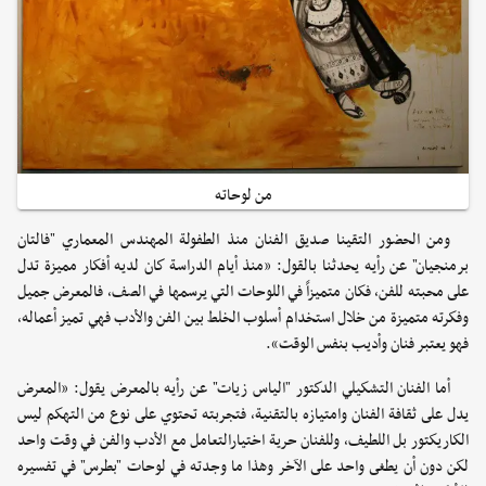
من لوحاته
ومن الحضور التقينا صديق الفنان منذ الطفولة المهندس المعماري "فالتان
برمنجيان" عن رأيه يحدثنا بالقول: «منذ أيام الدراسة كان لديه أفكار مميزة تدل
على محبته للفن، فكان متميزاً في اللوحات التي يرسمها في الصف، فالمعرض جميل
وفكرته متميزة من خلال استخدام أسلوب الخلط بين الفن والأدب فهي تميز أعماله،
فهو يعتبر فنان وأديب بنفس الوقت».
أما الفنان التشكيلي الدكتور "الياس زيات" عن رأيه بالمعرض يقول: «المعرض
يدل على ثقافة الفنان وامتيازه بالتقنية، فتجربته تحتوي على نوع من التهكم ليس
الكاريكتور بل اللطيف، وللفنان حرية اختيارالتعامل مع الأدب والفن في وقت واحد
لكن دون أن يطغى واحد على الآخر وهذا ما وجدته في لوحات "بطرس" في تفسيره