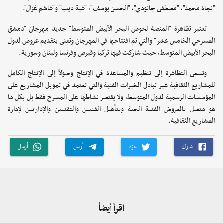
"نجاة محمد"، "مصطفى جانودي"، "الحسن يوسف"، "هبة ديب" و"هاشم غزال".
تعتبر تظاهرة "المنصة لحوض البحر الأبيض المتوسط" جديد مهرجان "دمشق
المسرحي الخامس عشر" والتي تم افتتاحها في المهرجان وتعنى بتقديم عروض لدول
البحر الأبيض المتوسط، حيث شاركت فيها تركيا وقبرص وفرنسا ولبنان وسورية.
وتسعى التظاهرة إلى تنظيم والمساعدة في الإنتاج وصولاً إلى الإنتاج الكامل
للمشاريع الثقافية عبر تبادل الخبرات الفنية والتي تعتمد في تمويل المشاريع على
المؤسسات الرسمية لدول المتوسط، ولا يقتصر نشاطها على المسرح فقط بل بكل ما
هو متصل بالعروض الفنية الحية وبتأهيل الفنيين والتقنيين والإداريين لإدارة
المشاريع الثقافية.
شارك
غرّد
أرسل
أرسل
اقرأ أيضاً