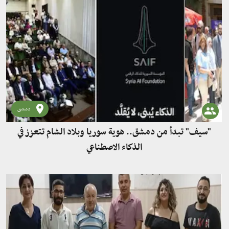
دمشق
"سيف" تبدأ من دمشق.. هوية سوريا وبلاد الشام تتعزز في
الذكاء الاصطناعي