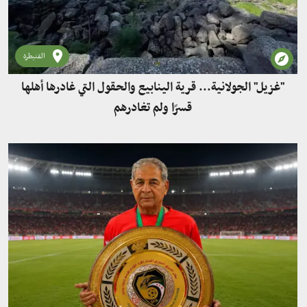
القنيطرة
"غزيل" الجولانية... قرية الينابيع والحقول التي غادرها أهلها
قسرًا ولم تغادرهم