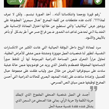
دمشق
"رغم قهرنا ووجعنا وانتكاساتنا أثناء.. أخذ الصورة نبتسم.. ولكن لا نعرف
لماذا؟؟؟". كانت هذه مقتطفات من كلمة المخرج "نضال سيجري" المطبوعة على
بروشور عرض "نيكاتيف" والتي نستطيع من خلالها اختزال المعاناة الإنسانية على
الخشبة التي تحتضن تداعيات الشعور ضمن فراغ مسرحي أطر بشكل أو بآخر
بالأبيض والأسود.
سرد لمعاناة الروح داخل البوتقة الحياتية التي عانت الكثير من الانكسارات
النفسية، لتظهر لنا شخصيات العمل مهزوزة ومشتتة ضمن مشفى للأمراض العقلية،
تحاول مراراً التحرك ضمن المساحة الدرامية المرسومة لها أن تلتقط صوراً
لابتسامتها المخنوقة فتصطدم بالفشل الذي يزيد من فوضويتها ضمن حالة عبثية
سادت على سينوغرافيا العرض من خلال صور وثياب علقت على مجموعة حبال
للغسيل، وإضاءة ساعدت على إغناء المشهد البصري للحالات الدرامية التي أحسن
المخرج توظيفها ضمن سياق النص المسرحي.
أجسد في العمل شخصية الصحفي المقموع الذي لايملك
حرية الكلمة ولا حرية الرأي، يعاني هذا الصحفي من السجن الذي
يشكل عنده عقدة نفسية صعبة الحل