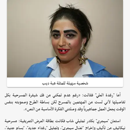
شخصية سهيلة للمثلة هبة ديب
أما "رغدة العلي" فقالت: «رغم عدم تمكني من فك شيفرة المسرحية بكل
تفاصيلها لأني لست من المهتمين بالمسرح لكن بساطة الطرح وصعوبته بنفس
الوقت يجعل العمل جماهيرياً وقد وصلتني الفكرة الأساسية من النص».
استعان "سيجري" بكادر تمثيلي شاب فكانت بطاقة العرض التعريفية: مسرحية
نيكاتيف من تأليف وإخراج "نضال سيجري"، وتمثيل "رغداء جديد"، "بسام جنيد"،