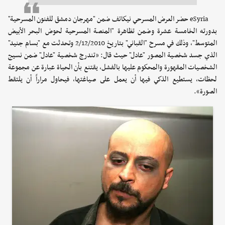
eSyria حضر العرض المسرحي نيكاتف ضمن "مهرجان دمشق للفنون المسرحية"
بدورته الخامسة عشرة وضمن تظاهرة "المنصة المسرحية لحوض البحر الأبيض
المتوسط"، وذلك في مسرح "القباني" بتاريخ 2/12/2010 وتحدثت مع "بسام جنيد"
الذي جسد شخصية المصور "عادل" حيث قال: «تندرج شخصية "عادل" ضمن نسيج
الشخصيات المقهورة والمحكوم عليها بالفشل، يقتنع بأن الحياة عبارة عن مجموعة
لحظات، يستطيع الذكي فيها أن يعمل على صياغتها، فيحاول مراراً أن يلتقط
الصورة».