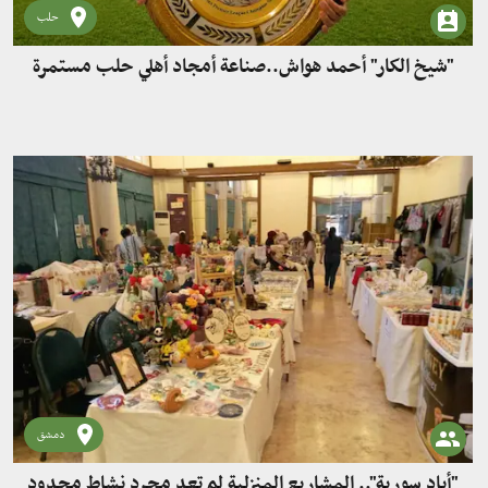
حلب
"شيخ الكار" أحمد هواش..صناعة أمجاد أهلي حلب مستمرة
دمشق
"أيادٍ سورية".. المشاريع المنزلية لم تعد مجرد نشاط محدود