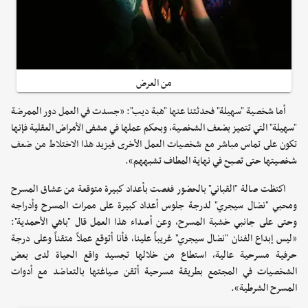
من العرض
أما شخصية "سهيلة" فحدثتنا عنها "هبة ديب": «جسدت في العمل دور الممرضة
"سهيلة" التي تتميز بضعف الشخصية، وبحكم عملها في مشفى الأمراض العقلية فإنها
تكون على تماس مباشر مع شخصيات العمل الأخرى فيزيد هذا الاختلاط من ضعف
شخصيتها حتى تصبح في نهاية المطاف تشبههم».
اكتظت صالة "القباني" بالحضور فغصت بأعداد كبيرة متوقعة من عشاق المسرح
ومحبي "نضال سيجري" لدرجة جلوس أعداد كبيرة على ممرات المسرح وأدراجه
وحتى على جانبي خشبة المسرح، وعن أصداء هذا العمل قال "باهي الأحمدية":
«ليس إبداع الفنان "نضال سيجري" غريباً علينا، فأنا أتوقع عملاً متقناً وعلى درجة
حرفية مسرحية عالية، استطاع من خلالها تجسيد واقع الحياة لدى بعض
الشخصيات في المجتمع بطريقة مسرحية أتقن صياغتها بالتعاضد مع أدوات
المسرح الشرطية».