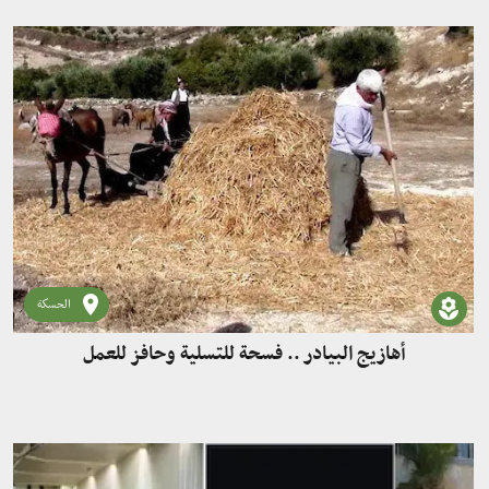
الحسكة
أهازيج البيادر .. فسحة للتسلية وحافز للعمل