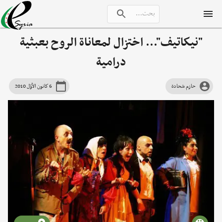
"نيكاتيف"... اختزال لمعاناة الروح بعبثية
درامية
حازم شحادة
6 كانون الأوّل 2010