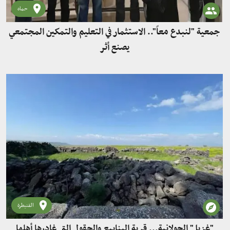
حماه
جمعية "لنبدع معاً".. الاستثمار في التعليم والتمكين المجتمعي
يصنع أثر
القنيطرة
"غزيل" الجولانية... قرية الينابيع والحقول التي غادرها أهلها