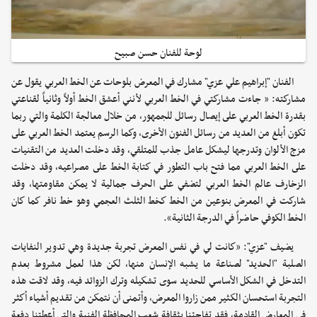
لوحة للفنان حسن صبيح
الفنان "إبراهيم علي عزي" مشارك في المعرض بلوحات عن الخط العربي يقول عن
مشاركته: « جاءت مشاركتي في الخط العربي لأنني أعشق الخط أولاً وثانياً لقناعتي
بقدرة الخط العربي على إيصال رسائل للجمهور، من خلال معالجة الكلمة والتي ربما
تكون أبلغ من العديد من رسائل الفنون الأخرى، وكما الرسم يعتمد الخط العربي على
مزج الألوان وتدرجها ليشكل عامل جذب للمتلقي، وقد دخلت العديد من التقنيات
على الخط العربي مما فتح باب التطور في كتابة الخط على مصراعيه، وقد دخلت
الزخارف عالم الخط العربي لتضفي على الحرف جمالية لا يمكن مقاومتها، وقد
شاركت في المعرض بنوعين من الخط كخط الثلث العجمي وهو خط نافر كما كان
الخط الكوفي حاضراً في الدرجة الثانية».
يضيف "عزي": «كانت لي في نفس المعرض تجربة جديدة وهي تدوير النفايات
الصلبة "الحديد" لصناعة ما يشبه الإنسان منها، لكن هذا لعمل مشروط بعدم
التدخل في الشكل الأساسي للحديد سوى تشكيله وترك الزوائد فيه، وقد لاقت هذه
التجربة استحسان الكثير ممن زاروا المعرض، وأتمنى أن نتمكن من تقديم أشياء أكثر
في المعارض القادمة، فقد تفاجئنا بثقافة شعب المحافظة الفنية والتي أعطتنا دفعة