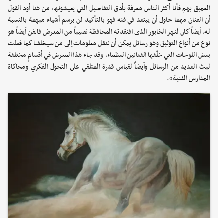
العميق بهم فأنا أكثر الناس معرفة بأدق التفاصيل التي يعيشونها، من هنا أود القول
أن الفنان مهما حاول أن يبتعد في فنه فهو بالتأكيد لن يرسم أشياء مبهمة بالنسبة
له، أيضاً كان لنهر الخابور الذي افتقدته المحافظة نصيباً من المعرض فالفن أيضاً هو
نوع من أنواع التوثيق وهو رسائل يمكن أن تنقل معلومات إلى من سيخلفنا كما فعلت
بعض اللوحات التي خلّفها الفنانين العظماء، وقد جاء هذا المعرض في أقسامٍ مختلفة
لبث العديد من الرسائل وأيضاً لقياس قدرة المتلقي على التحول الفكري ومحاكاة
المدارس الفنية».