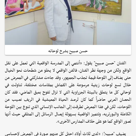
حسن صبيح يشرح لوحاته
الفنان "حسن صبيح" يقول: «أنتمي إلى المدرسة الواقعية التي تعمل على نقل
الواقع ولكن من وجهة نظر الفنان، فالفن الواقعي لا يخلو من شطحات نحو الخيال
حتى يضاف إلى اللوحة قيمة تجذب الجمهور، وقد جاءت مشاركتي في المعرض من
خلال تسع لوحات زيتية مرسومة على القماش بمقاسات مختلفة، تناولت في
لوحاتي كل ما يتعلق بالبيئة الجزراوية التي لا تزال تفوح بعبق الماضي، فقد كان
الحصان العربي حاضراً كما كان لرصد الحياة المعيشية في الريف نصيب من
اللوحات، لكن في هذا المعرض تطرقت إلى الجانب الإنساني الذي تنوع بين اللوحة
الكاملة والبورتريه، وتتميز الواقعية بسهولة إيصال الرسائل إلى المتلقي حيث أنها
تصور الواقع كما هو على خلاف المدارس الأخرى».
يضيف "صبيح": «لدي ثلاث أولاد احتل كل منهم صورة في المعرض لإحساسي