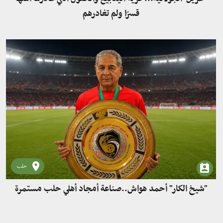
قسرًا ولم تغادرهم
حلب
"شيخ الكار" أحمد هواش..صناعة أمجاد أهلي حلب مستمرة