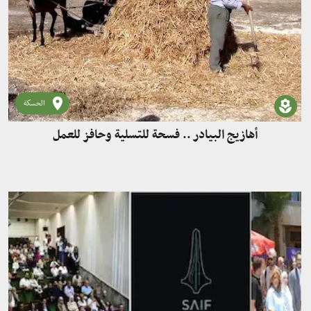
الحسكة
أهازيج البيادر .. فسحة للتسلية وحافز للعمل