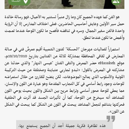
الحسكة
هو الفن كما عهده الجميع كان وما زال منبراً تستنير به الأجيال، فهو رسالة خالدة
حمل سير الأولين وعايش أحاسيس الحاضرين، فعلى اختلاف المدارس إلا أن الرؤية
واحدة فالفن سفير الجمال، وسره في تناقضه فأفصح ما تكون اللوحة عندما تصمت
وأغمض ما تكون عندما تنطق.
استمراراً لفعاليات مهرجان "الحسكة" لفنون الشعبية أقيم معرضٌ فني في صالة
المعارض في ثقافي المحافظة بمشاركة ثلاثة من الفنانين بتاريخ 19/10/2010م،
موقع eHasakeh حضر المعرض والتقى الفنان "عيسى النهار" والذي حدثنا عن
مشاركته في المعرض بالقول: «تبدو تجاربي متباينة ومختلفة من حيث التركيبة
اللونية والأسلوب الذي يعالج الموضوعات، لكن يتضح للقارئ من خلال استعراضه
للوحات وجود رابط أساسي في كل التجارب المقدمة وهو عبارة عن اللون والإنسان،
مما يعطي للوحة محور أساسي وترابط مريح بين الشكل واللون بحيث يوحي اللون
للمشاهد أنه سيخرج من اللوحة، كما أن تأثيرات الجسد قد أثرت في الخلفية
فحركتها بتناغم لتجعل المشاهد يبحث في اللون عن الشكل كما يبحث في الشكل
عن اللون».
هذه تظاهرة فكرية جميلة أجد أن الجميع يستمتع بها،