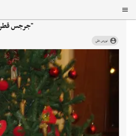
"جرجس قطريب
نورس علي