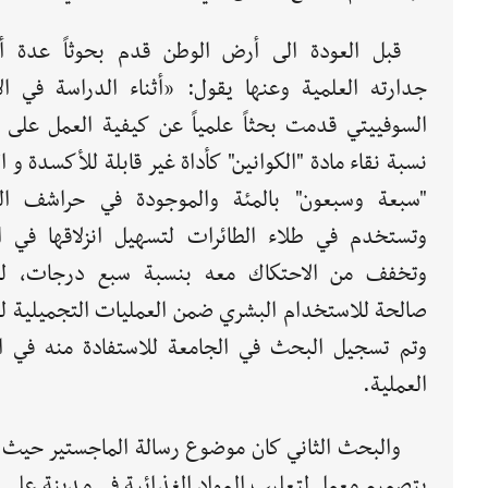
قبل العودة الى أرض الوطن قدم بحوثاً عدة أ
جدارته العلمية وعنها يقول: «أثناء الدراسة في الا
السوفييتي قدمت بحثاً علمياً عن كيفية العمل على ز
نسبة نقاء مادة "الكوانين" كأداة غير قابلة للأكسدة و ال
"سبعة وسبعون" بالمئة والموجودة في حراشف ا
وتستخدم في طلاء الطائرات لتسهيل انزلاقها في ال
وتخفف من الاحتكاك معه بنسبة سبع درجات، ل
صالحة للاستخدام البشري ضمن العمليات التجميلية لل
وتم تسجيل البحث في الجامعة للاستفادة منه في ال
العملية.
والبحث الثاني كان موضوع رسالة الماجستير حيث
بتصميم معمل لتعليب المواد الغذائية في مدينة على ا