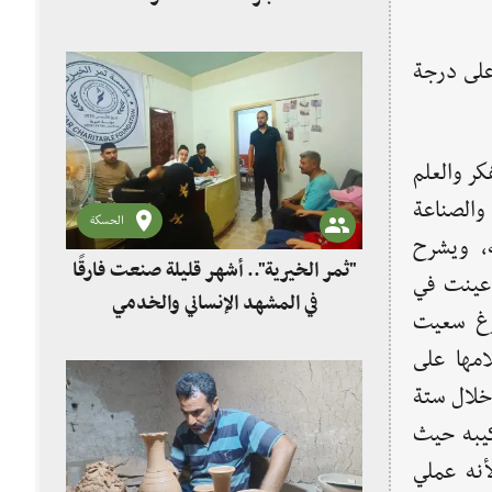
على درجة
الفكر والعلم
ي والصناعة
الحسكة
ه، ويشرح
"ثمر الخيرية".. أشهر قليلة صنعت فارقًا
 عينت في
في المشهد الإنساني والخدمي
ارغ سعيت
امها على
خلال ستة
كيبه حيث
أنه عملي