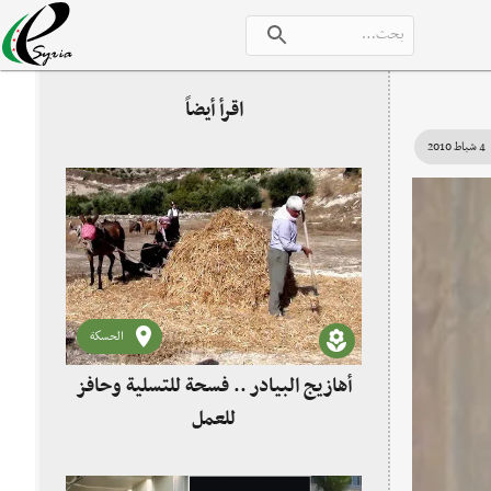
اقرأ أيضاً
4 شباط 2010
الحسكة
أهازيج البيادر .. فسحة للتسلية وحافز
للعمل