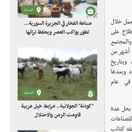
الحسكة
عمل خلال
صناعة الفخار في الجزيرة السورية...
طلاع على
تطور يواكب العصر ويحفظ تراثها
المجتمع
 أشهر من
 وبتاريخ
دد وبعدها
 في عام
القنيطرة
"كودنة" الجولانية.. مرابط خيل عربية
 بحل عدة
قاومت الزمن والاحتلال
للصناعات
يفه كنائب