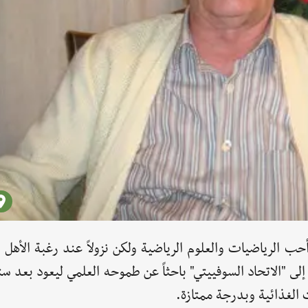
، أحب الرياضيات والعلوم الرياضية ولكن نزولاً عند رغبة الأهل
إلى "الاتحاد السوفييتي" باحثاً عن طموحه العلمي ليعود بعد 
 الغذائية وبدرجة ممتازة.