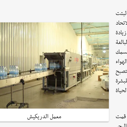
ثبتت
تحاد
يادة
بالغة
لسمك
هواء
تصبح
بشرة
حياة
معمل الدريكيش
 قمت
لبحر