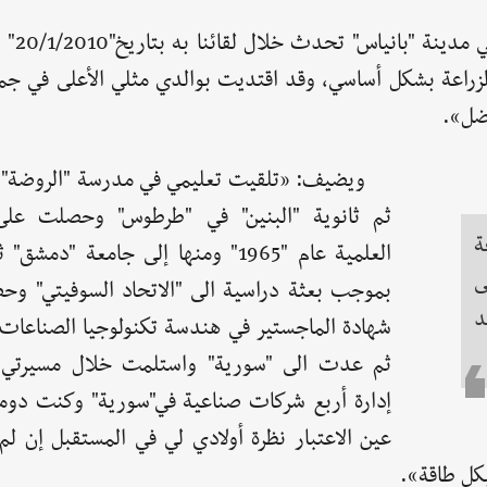
السيد "جرجس قطريب
لزراعة بشكل أساسي، وقد اقتديت بوالدي مثلي الأعلى في جم
فضل».
ويضيف: «تلقيت تعليمي في مدرسة "الروضة" ال
ثم ثانوية "البنين" في "طرطوس" وحصلت على 
ة
العلمية عام "1965" ومنها إلى جامعة "دم
ى
بموجب بعثة دراسية الى "الاتحاد السوفيتي" و
د
شهادة الماجستير في هندسة تكنولوجيا الصناعات ا
ثم عدت الى "سورية" واستلمت خلال مسيرتي ا
إدارة أربع شركات صناعية في"سورية" وكنت دوما
عين الاعتبار نظرة أولادي لي في المستقبل إن لم
بكل طاقة».