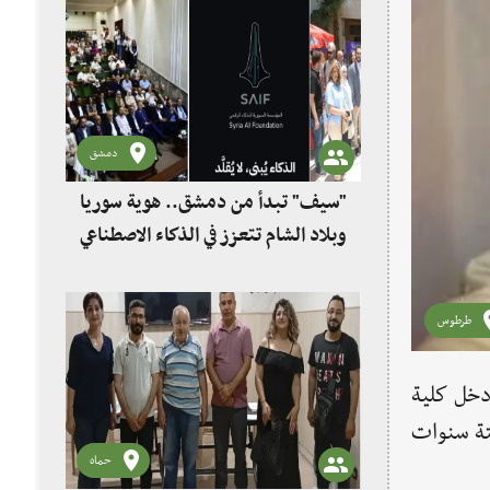
دمشق
"سيف" تبدأ من دمشق.. هوية سوريا
وبلاد الشام تتعزز في الذكاء الاصطناعي
طرطوس
 دخل كلية
ستة سنوات
حماه