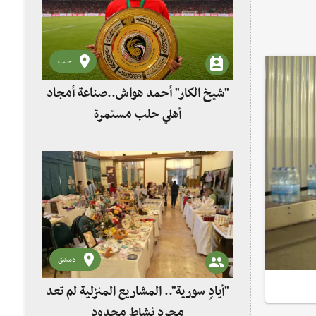
حلب
"شيخ الكار" أحمد هواش..صناعة أمجاد
أهلي حلب مستمرة
دمشق
"أيادٍ سورية".. المشاريع المنزلية لم تعد
مجرد نشاط محدود