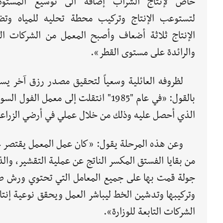
خاص لإنتاج الشراب إضافة الى توسيع المستو
لتستوعب الإنتاج وتركيب محطة تحليه للمياه وت
الإنتاج ثلاثة أضعاف وأصبح المعمل من الشركات الر
والرائدة على مستوى القطر».
لظروفه العائلية وسعياً لتحقيق مصدر رزق آخر يس
بالقول: «في عام "1985" انتقلت إلى م
الذي أحصل عليه وذلك من خلال عملي في أرضي الزراعية
وعن هذه المرحلة يقول: «كان عمل المعمل يقتصر ع
من بقايا الفستق المكسر الناتج عن عملية التقشير، و
جولة قمت بها على جميع المعامل التي تحتوي ورش ص
وتركيبها وتدشين الخط ليباشر العمل ويحقق نوعية إنتا
الشركات التابعة للوزارة».