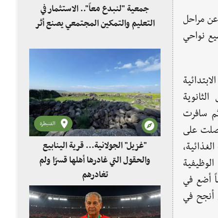
جمعية "لنبدع معاً".. الاستثمار في
" من أهالي قرية "الروضة" في مدينة "بانياس" تحدث خلال لقائنا به بتاريخ"20/1/2010" عن مراحل
التعليم والتمكين المجتمعي يصنع أثر
يع نواحي
ابتدائية
الثانوية
شق" ثم سافرت
القنيطرة
حصلت على
"غزيل" الجولانية... قرية الينابيع
لغذائية،
والحقول التي غادرها أهلها قسرًا ولم
لوظيفية
تغادرهم
ً أضع في
 أنجح في