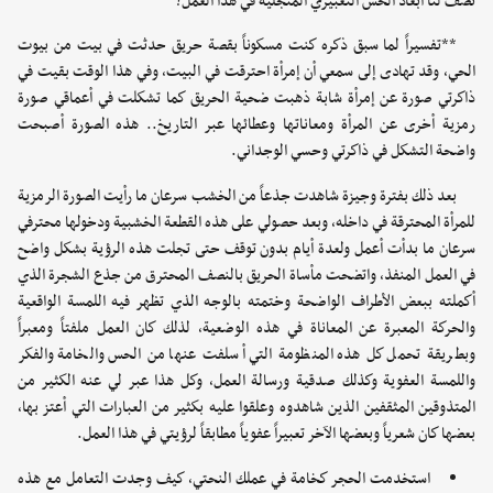
تصف لنا أبعاد الحس التعبيري المتجلية في هذا العمل؟
**تفسيراً لما سبق ذكره كنت مسكوناً بقصة حريق حدثت في بيت من بيوت
الحي، وقد تهادى إلى سمعي أن إمرأة احترقت في البيت، وفي هذا الوقت بقيت في
ذاكرتي صورة عن إمرأة شابة ذهبت ضحية الحريق كما تشكلت في أعماقي صورة
رمزية أخرى عن المرأة ومعاناتها وعطائها عبر التاريخ.. هذه الصورة أصبحت
واضحة التشكل في ذاكرتي وحسي الوجداني.
بعد ذلك بفترة وجيزة شاهدت جذعاً من الخشب سرعان ما رأيت الصورة الرمزية
للمرأة المحترقة في داخله، وبعد حصولي على هذه القطعة الخشبية ودخولها محترفي
سرعان ما بدأت أعمل ولعدة أيام بدون توقف حتى تجلت هذه الرؤية بشكل واضح
في العمل المنفذ، واتضحت مأساة الحريق بالنصف المحترق من جذع الشجرة الذي
أكملته ببعض الأطراف الواضحة وختمته بالوجه الذي تظهر فيه اللمسة الواقعية
والحركة المعبرة عن المعاناة في هذه الوضعية، لذلك كان العمل ملفتاً ومعبراً
وبطريقة تحمل كل هذه المنظومة التي أسلفت عنها من الحس والخامة والفكر
واللمسة العفوية وكذلك صدقية ورسالة العمل، وكل هذا عبر لي عنه الكثير من
المتذوقين المثقفين الذين شاهدوه وعلقوا عليه بكثير من العبارات التي أعتز بها،
بعضها كان شعرياً وبعضها الآخر تعبيراً عفوياً مطابقاً لرؤيتي في هذا العمل.
استخدمت الحجر كخامة في عملك النحتي، كيف وجدت التعامل مع هذه