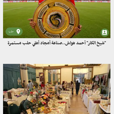
حلب
"شيخ الكار" أحمد هواش..صناعة أمجاد أهلي حلب مستمرة