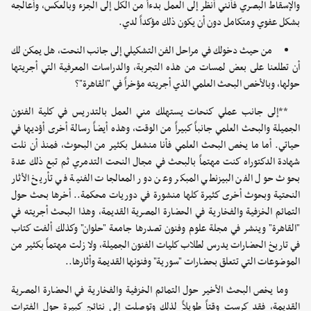
والإسقاط البصري فأنني أنظر إلى العمل بدءاً من الكل إلى الجزء وبالعكس، وأعالجه
بشكل عفوي ومتكامل دون أن يكون ذلك مؤكداً لدي.
من حيث دخولك في مراحل الفن التشكيلي إلى جانب النحت، هل يمكن لك
أن تطلعنا على بعض لمسات من هذه التجربة، والدراسات المعرفية التي أجريتها
حولها، وبالأخص البحث العلمي الذي أجريته مؤخراً في "القاهرة"؟
**إلى جانب عملي كنحات يستهلك مني العمل بالتدريس في كلية الفنون
الجميلة والبحث العلمي جانباً كبيراً من الوقت، وهذه أيضاً رسالة أخرى أؤديها في
حياتي. أما ما يخص البحث العلمي فأنا منشغل بكثير من البحوث، فمنذ أن نلت
شهادة الدكتوراه كنت مهتماً بالبحث في مجال النحت التدمري ثم تبع ذلك عدة
بحوث حول الفن البيزنطي المبكر وعن دور المعالجات الفنية في تأريخ الأثار
النحتية وبحوث أخرى كثيرة كلها منشورة في دوريات محكمة.. أخرها بحث حول
التمائم الخزفية والفخارية في الحضارة المصرية القديمة، وهذا البحث أجريته في
"القاهرة" وينشر في مجلة علوم وفنون تصدرها جامعة "حلوان" وكذلك ألفت كتاب
في تاريخ الحضارات يدرس لطلاب كليات الفنون الجميلة، ولا زلت مهتماً بكثير من
الموضوعات التي تتعلق بحضارات "سورية" وفنونها القديمة وأثارها..
وما يخص البحث الأخير حول التمائم الخزفية والفخارية في الحضارة المصرية
القديمة، فقد كرست وقتاً طويلاً لذلك وتوصلت إلى نتائج كبيرة حول الفترات