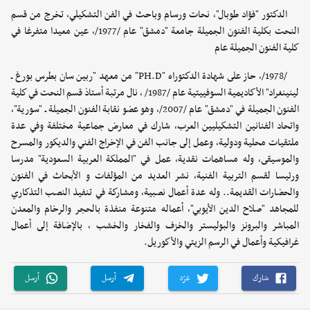
الدكتور "فؤاد طوبال"، نحات ورسام وباحث في الفن التشكيلي، تخرج من قسم
النحت بكلية الفنون الجميلة جامعة "دمشق" عام /1977/، عين معيدا متفرغا في
كلية الفنون الجميلة عام
/1978/، حاز على شهادة الدكتوراه "PH.D" من معهد "ربين سان بطرس بورغ ـ
لينينغراد" الأكاديمية السوفييتية عام /1987/ ، نال مرتبة أستاذ قسم النحت في كلية
الفنون الجميلة في "دمشق" عام /2007/، وهو عضو نقابة الفنون الجميلة ـ "سورية"،
واتحاد الفنانين التشكيليين العرب، شارك في معارض جماعية مختلفة وفي عدة
ملتقيات محلية ودولية، وعمل إلى جانب الفن في الإخراج الفني والديكور والمسرح
والموسيقى، وله مساهمات نقدية، عمل في "المملكة العربية السعودية" مدرسا
ورئيسا لقسم التربية الفنية، نشر العديد من المؤلفات و الأبحاث في الفنون
والحضارات القديمة.. وله عدة أعمال نصبية، ومشاركة في تنفيذ النصب التذكاري
للمجاهد "صلاح الدين الأيوبي"، أعماله متنوعة منفذة بالحجر والرخام والمعدن
المباشر والبرونز والبوليستر والخزف والفخار والخشب ، بالإضافة إلى أعمال
غرافيكية وأعمال في الرسم الزيتي والأكوريل.
شارك
غرّد
أرسل
أرسل