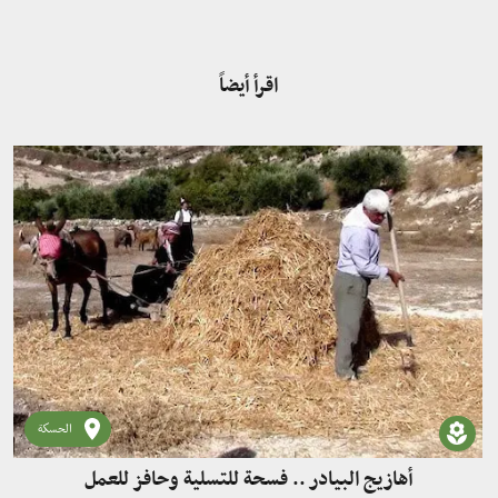
اقرأ أيضاً
الحسكة
أهازيج البيادر .. فسحة للتسلية وحافز للعمل