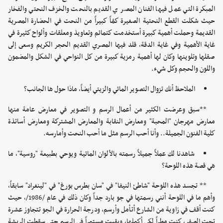
المبكرة التي عمل فيها الفنان المصر ي القديم بالنحت والخزف النحتي والفخار
حيث شكلت القطع النحتية الصغيرة كمّاً كبيراً من النحت في الحضارة المصرية
القديمة وحملت أهمية كبيرة أستخدمت كتمائم وتعاويذ ومعلقات وألواح كثيرة في
غاية الأهمية وفي غاية الدقة، قلد فيها المصري القديم الحجر الكريم وسعى إلى
صقلها وتلوينها وكان لها أهمية رمزية كبيرة من كل النواحي في الشكل والمضمون
واللون والحجم وكل شيء.
الملاحظ أنك تزوال التصوير المائي والزيتي أيضاً، ماذا حول ها الجانب؟
**سبق وعرضت الكثير من أعمال الرسم و التصوير في معارض عامة منها
معارض مهرجان "المحبة" ومعارض النقابة والمعارض المشتركة ومعارض أساتذة
كلية الفنون الجميلة.. وأنا أحب الرسم مثل ما أحب النحت وأمارسه.
شاهدنا لك عملاً جميلاً رسمته بالألوان المائية ويوحي بطبيعة "روسية"، ما
هي قصة هذه اللوحة؟
** تجسد هذه اللوحة "شاطئ النيفا" في "سان بطرس بورغ" في "لينغراد" سابقاً،
وأهم ما في اللوحة أنني رسمتها في جو بارد جداً وكان ذلك في عام /1986/، حيث
كنت أقف في زاوية من الشارع أتأمل وأرسم، ودرجة الحرارة في الجو تتجاوز عشرة
تحت الصفر، كنت مطراً لكي أكملها، وبقيت مستمراً في الرسم حتى سقطت الريشة