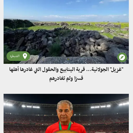
القنيطرة
"غزيل" الجولانية... قرية الينابيع والحقول التي غادرها أهلها
قسرًا ولم تغادرهم