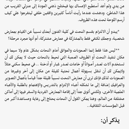
من يدي ولم أعد أستطيع الإمساك بها فيختلج ذهني العودة إلى منزلي القريب من
هذا الشاطئ، ودهشت عندما رأيت أناساً كثيرين واقفين خلفي ليتفرجوا علي كيف
أرسم اللوحة تحت هذه الظروف.
*يبدو أن الالتزام بقسم النحت في كلية الفنون أبعدك نسبياً عن القيام بمعارض
شخصية، وجعلك تكتفي فقط بالمشاركة في معارض مشتركة، أم أنها مجرد مرحلة؟
**ليس هذا فقط إنما الصعوبات والعوائق أمام النحات بشكل عام ولا سيما في
مكان تنفيذ النحت أو الظروف الصعبة التي تحيط بالنحات حيث لا يمكن لك أن
تستخدم آلات تصدر أصواتاً أو خامات تصدر غبار أو أدخنة .. في محيط سكني مثلاً
ولايمكن لك أن تنقل بسهولة أعمال نحتية ثقيلة من مكان إلى أخر وغيرها من
الصعوبات لذلك فإنك ترى أن معارض النحت نسبياً قليلة جداً قياساً بأعمال التصوير
والغرافيك إضافة إلى ما تشكله أعباء الإلتزام بالتدريس والإهتمام بالطلبة والأعباء
العلمية الأخرى، ولكنني أتوق جداً إلى إقامة المعارض الفردية والسفر فيها إلى أماكن
مختلفة من العالم، وهنا يمكن القول أن النحات يحتاج إلى رعاية ومساعدة أكبر من
قبل المؤسسات الثقافية..
يذكر أن: