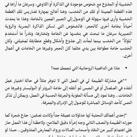
الخشبية أو الجذوع مع شخوص موجودة في الذاكرة أو اللاوعي، وسرعان ما أراها في
هذه القطعة المعينة أو تلك من الخشب، وهنا أعالج بمهارة تضاريس تلك القطعة
الخشبية وأرى فيها سهولة في الوصول إلى التعبير المعين بالخامة، وهذا ما يحدث
أحياناً بخامة أخرى كالحجر، فالشخوص التي تسكن الذاكرة البصرية والرؤية
التعبيرية سرعان ما تبحث هي بنفسها عن الخامة وتختارها، ونادراً ما أستخدم
"بلوكاً" من الخشب بينما لجأت إلى جذوع وأشكال وقطع متطابقة لمخيلتي، وكان
الخشب خامة مطواعة بين يدي مثلما كان الحجر وغيرها من الخامات في أعمال
أخرى.
ماذا عن الدافعية الروحانية التي تجمعك معه؟
**هي مشاركة الطبيعة لي في العمل التي لا تتوفر مثلاً في حالة اختيار عمل
أنفذه في الصلصال أو في الجبس ثم أنقله إلى خامة البرونز أو البوليستر وغيرها من
الخامات.. وهنا نعود إلى مسألة العفوية والجرعة الحسية في العمل، ويمكن أن نذكر
الحس كأحد الوسائل المباشرة للوصول إلى الإدراك والمعرفة.
*إحدى أعمالك النحتية لها مدلولات عميقة جداً وكانت نصفين: جذع شجرة كما
حورته الطبيعة والنصف الثاني وجه إمرأة دقيق الملامح، ولاحظنا أن هذا العمل حاز
على اهتمام كبير من النقاد وأصحاب الصالات ورواد المعارض المتذوقين.. حبذا لو