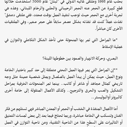
بحلب عام 1998 وملتقى عاليه الدولي في "لبنان" عام 2000 استخدمت خلالها
قطع كبيرة من الحجر منه الحجر الرحيباني والحلبي والرخام اللبناني، وهذه هي
تجربة أخرى مع الحجر حيث توجب تنفيذ العمل بوقت محدد، ففي ملتقى دمشق"
نفذت عملاً كنت قد نفذته بشكل مصغر سابقاً على حجر صغير، وفي الملتقيات
الأخرى كان مباشراً.
*ما المراحل التي تمر بها المنحوتة حتى تأخذ الشكل التكاملي والتوازن في
عملية الإسقاط
البصري، وحركة الانهيار والصعود بين خطوطها اللينة؟
**إن المراحل التي يمر فيها العمل النحتي متعلقة إلى حد كبير باختيار الخامة
ونوع العمل، حيث يمكن أن يبدأ العمل بالصلصال ويمثل شخصية معينة مثل وجه
تاريخي كمثال مجاهد أو شاعر أو كاتب.. بينما تمر المنحوتات الخزفية بمراحل
التشكيل والصب والحرق والتزجيج.. وكذلك الأعمال المنقولة إلى خامة أخرى
كالبرونز أوالبوليستر..
أما الأعمال المنفذة في الخشب أو الحجر أو المعدن المباشر فهي تستلهم من فكر
الفنان وتنسكب في الخامة مباشرة، وربما تحتاج فيما بعد إلى بعض لمسات التعتيق
أو التاثيرات على السطح هذا من الناحية التقنية، ومن ناحية التوازن في العمل