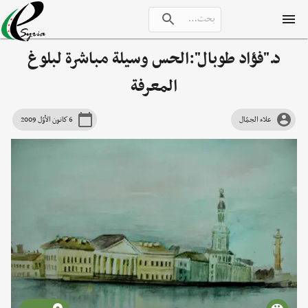
د."فؤاد طوبال":الحس وسيلة مباشرة لبلوغ
المعرفة
علاء الجمّال
6 كانون الأوّل 2009