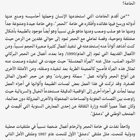
الخامة؟
**من أقدم الخامات التي استخدمها الإنسان وحملها أحاسيسه وصنع منها
أدواته ورسخ فيها عقائده وأفكاره هي خامة "الحجر"، وهي خامة جيدة ومتنوعة جداً
ومنها ما هو صلب وصعب ومنها ماهو طري نسبياً وهو أيضاً موجود بالطبيعة بأشكال
مختلفة وموحية، وقصة تعاملي مع الحجر تعود إلى حوالي عقدين من الزمن حيث
كنت أشاهد ألواناً منه إستخدمته في تنفيذ أعمال كثيرة صغيرة الحجم نسبياً، ومن
الأعمال القديمة التي تعود إلى العام/1990/ وما بعده، أعمال من الحجر البركاني
الأسود الصلب، مثال عنه "المرأة المغتسلة" حيث جهدت في تنفيذه وصنعت منه
تمثال هذه المرأة فأصبح كالعجينة الطرية بعد تنفيذه وصقله، ومن الأمثلة الأخرى
عن أنواع الحجر وألوانه عمل " سمكة وحوريات" وهو من حجر الصوان المائل
للصفرة، وقد تركت في هذا العمل بعض لمسات الطبيعة وألوانها في أجزاء العمل
بينما لجأت في أجزاء أخرى إلى الواقعية الدقيقة مستخدماً الخيال والسريالية حيث
زاوجت بين اللمسات العفوية والمساحات المشغولة والأخرى المتروكة دون معالجة،
وكان عملاً مميزاً أقتنه وزارة الثقافة من إحدى المعارض السنوية التي أقيمت في
المتحف الوطني في "دمشق".
ولاحقاً نفذت في خامة الحجر والرخام أعمال ضخمة نسبياً في ملتقيات محلية
ودولية للنحت، مثل ملتقى "دمشق" الأول للنحت عام 1997 وملتقى الأمل الثاني