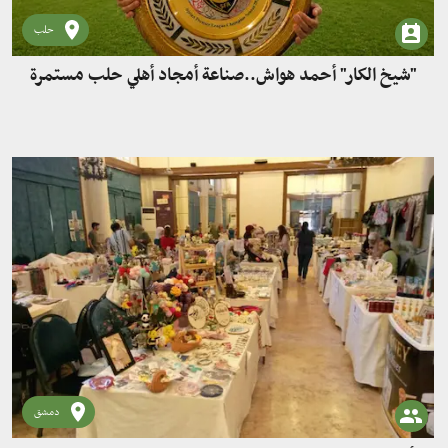
حلب
"شيخ الكار" أحمد هواش..صناعة أمجاد أهلي حلب مستمرة
دمشق