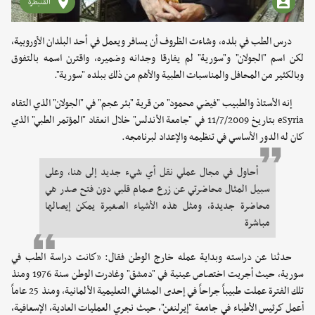
القنيطرة
درس الطب في بلده، وشاءت الظروف أن يسافر ويعمل في أحد البلدان الأوروبية،
لكن اسم "الجولان" و"سورية" لم يفارقا وجدانه وضميره، واقترن اسمه بالتفوق
وبالكثير من المحافل والمناسبات الطبية والأهم من ذلك ببلده "سورية".
إنه الأستاذ والطبيب "فيضي محمود" من قرية "بئر عجم" في "الجولان" الذي التقاه
eSyria بتاريخ 11/7/2009 في "جامعة الأندلس" خلال انعقاد "المؤتمر الطبي" الذي
كان له الدور الأساسي في تنظيمه والإعداد لبرنامجه.
أحاول في مجال عملي نقل أي شيء جديد إلى هنا، وعلى
سبيل المثال محاضرتي عن زرع صمام قلبي دون فتح صدر هي
محاضرة جديدة، ومثل هذه الأشياء الصغيرة يمكن إيصالها
مباشرة
حدثنا عن دراسته وبداية عمله خارج الوطن فقال: «كانت دراسة الطب في
سورية، حيث أجريت اختصاص عينية في "دمشق" وغادرت الوطن سنة 1976 ومنذ
تلك الفترة عملت طبيباً جراحاً في إحدى المشافي التعليمية الألمانية، ومنذ 25 عاماً
أعمل كرئيس الأطباء في جامعة "إيرلنغن"، حيث نجري العمليات العادية، الإسعافية،