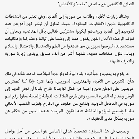
التعاون الأكاديمي مع جامعتي "حلب" و"الأندلس".
وهناك زيارات لأطباء وطلاب من سورية إلى ألمانيا، وهي تعتبر من النشاطات
الأكاديمية ضمن الاتفاقيات المعقودة، حيث نحاول أن نيسّر لهم أمورهم عند
قدومهم إلى ألمانيا ونرشدهم ليكونوا مشتركين فعّالين بأقل المتاعب، ونحاول أن
نعرّف الزملاء الألمان الذين يفدون معنا إلى وطننا على تراثنا وحضارتنا وإمكانيات
مستشفياتنا، ليرجعوا مبهورين مما شاهدوا من العلم والاستقبال والاحتفال والسلام
وبذلك نكوّن صداقات معهم، فلدينا أكثر من ألف صديق يريدون زيارة سورية
والتعرف عليها».
ما يقوم به يعتبره واجباً تجاه بلده ليردّ له ولو جزءاً قليلاً مما قدمه، شأنه في ذلك
شأن الكثيرين من الأطباء والمغتربين السوريين، وكما عبّر: «إذا كنا كمغتربين
حريصين على الوطن فمن واجبنا من خلال تواجدنا خارج بلدنا أن نوفي العهد إلى
الوطن ونقدم له الشيء اليسير، وعن طريق العلاقات الدولية والطبية نحاول رفع اسم
سورية في المحافل الدولية، وندافع عن حقوقنا في الخارج ونعرّف الشعب الألماني
ببلدنا ونصحح نظرتهم الخاطئة عنه لنكون بالمرصاد عندما نسمع من يتكلم عن
سورية بشكل مغاير للحقيقة».
ويضيف في هذا السياق: «شخصياً هدفي الأساسي هو السعي من أجل تواصل
الحضارات لتصل إلى السلام من خلال المناقشات مثلاً لنصل إلى ما نريده، ويجب