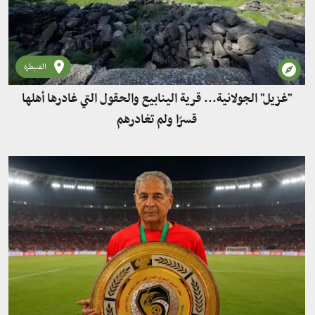
القنيطرة
"غزيل" الجولانية... قرية الينابيع والحقول التي غادرها أهلها
قسرًا ولم تغادرهم