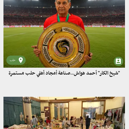
حلب
"شيخ الكار" أحمد هواش..صناعة أمجاد أهلي حلب مستمرة