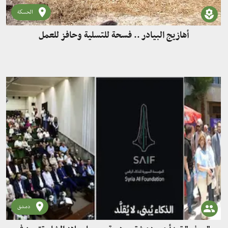
الحسكة
أهازيج البيادر .. فسحة للتسلية وحافز للعمل
دمشق