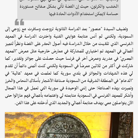
الخشب والكرتون، حيث إن الفضة تأتي بشكل صفائح مستوردة
حساسة لايمكن استخدام الأدوات الحادة فيها
وتضيف السيدة "منصور" بعد الدراسة الثانوية تزوجت وسافرت مع زوجي إلى
السعودية، ولكنني لم أنس متابعة هوايتي الفنية واخترت الدراسة في المعهد
الفرنسي الذي تلقيت من خلال الدراسة فيه أصول الحفر على الفضة ونظراً لتميز
أعمالي في المعهد تم اختياري للمشاركة في معارض خارجية مثل معرض "المعهد
المصري" في مدريد ومعرض آخر في فرنسا حيث حصلت على جوائز وتقدير، كما
شاركت في أكثر من ثلاثين معرضاً في السعودية ولكنني كنت أتمنى دائماً أن تقدم
لي هذه الشهادات والجوائز في بلدي سورية كما تعلمت في معهد "عالية" في
"الدمام" في المنطقة الشرقية من السعودية صناعة الأشجار بأسلاك النحاس والخرز
وتميزت بهذه الصناعة؛ حتى إنني الوحيدة في سورية التي تعمل في هذا المجال
وأشكر للمعهد الفرنسي في السعودية متابعته لي واهتمامه بأعمالي فهم مازالوا حتى
الآن يتواصلون معي بهدف متابعة أعمالي والجديد الذي أدخلته على هذا الفن.