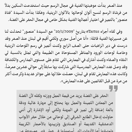
منذ الصغر بدأت موهبتها الفنية في مجال الرسم حيث استخدمت السكين بدلاً
من فرشاة الرسم لنسج ألوان لوحاتها بالألوان الزيتية، وهكذا بدأت السيدة "فتاة
منصور" بالتميز في اختيار أعمالها الفنية بشكل خاص في مجال الحفر على الفضة.
وفي لقاء أجراه eTartus بتاريخ "10/1/2009" مع السيدة "منصور" تحدثت لنا
عن مسيرتها الفنية قائلة: «أنا من أصل سوري ولكني أقيم في لبنان منذ الصغر وقد
درست في دير الراهبات حتى الصف الرابع وكنت أتميز في رسم اللوحات الزيتية
وخاصة لوحات الورود والمناظر المستوحاة من الطبيعة والتي تمثل بالنسبة لي
النقاء والصفاء وكنت أشارك في المعارض التي تقام على مستوى المدارس والكشافة
وقد وصل عدد المعارض المدرسية التي شاركت بها سابقاً إلى حوالي عشرين معرضاً،
وكانت هذه المعارض تقام في لبنان، حصلت خلالها على جوائز عديدة وكرمت أكثر
من مرة من قبل القائمين على هذه المعارض».
الحفر على الفضة يزيد من قيمة العمل ووزنه وثقله لأن الفضة
من المعادن الثمينة والعمل بها يحتاج إلى مهارة عالية ودقة
بالغة إضافة إلى تميز في المهنة ولكني أود الإشارة إلى أنني
حاولت إدخال الطابع الشرقي إلى لوحاتي من خلال حفر الأبواب
الدمشقية القديمة أو الصناديق وتزيينها بالأحجار الكريمة
وتعتيقها أما الأدوات التي أستعملها في عملي فهي مصنوعة من