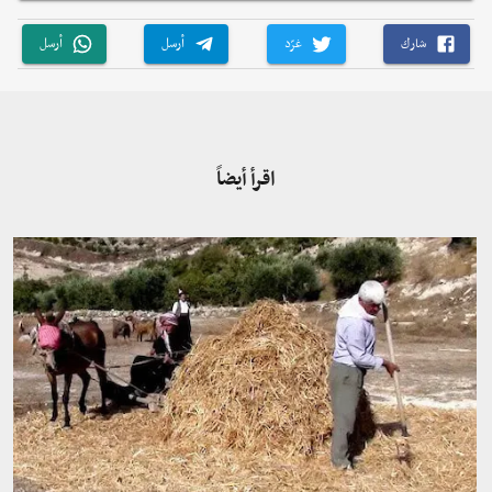
شارك
غرّد
أرسل
أرسل
اقرأ أيضاً