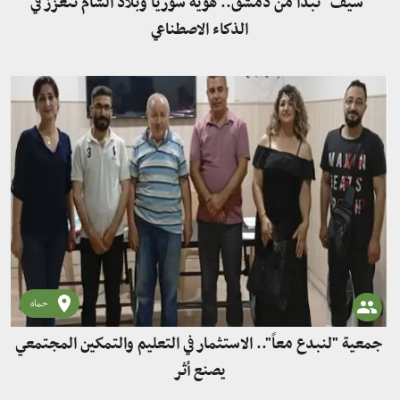
"سيف" تبدأ من دمشق.. هوية سوريا وبلاد الشام تتعزز في
الذكاء الاصطناعي
حماه
جمعية "لنبدع معاً".. الاستثمار في التعليم والتمكين المجتمعي
يصنع أثر