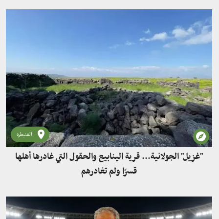
القنيطرة
"غزيل" الجولانية... قرية الينابيع والحقول التي غادرها أهلها
قسرًا ولم تغادرهم