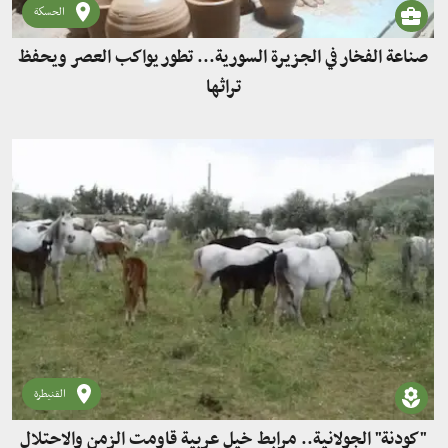
الحسكة
صناعة الفخار في الجزيرة السورية... تطور يواكب العصر ويحفظ
تراثها
القنيطرة
"كودنة" الجولانية.. مرابط خيل عربية قاومت الزمن والاحتلال