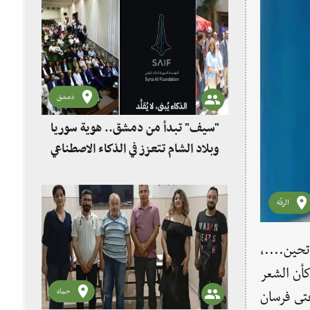
دمشق
"سيف" تبدأ من دمشق.. هوية سوريا
وبلاد الشام تتعزز في الذكاء الاصطناعي
الرقّة
تحين....،
أن الشعر
حماه
عتى فرسان