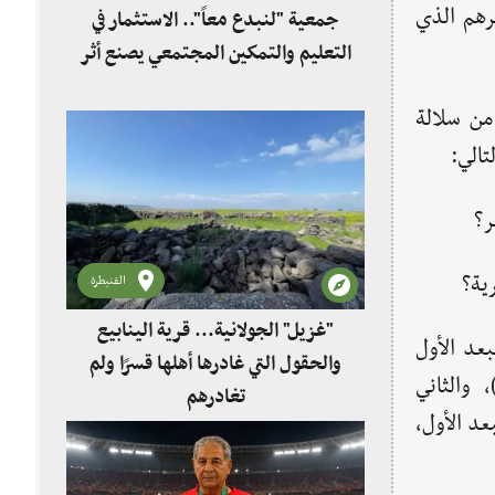
رهم الذي
جمعية "لنبدع معاً".. الاستثمار في
التعليم والتمكين المجتمعي يصنع أثر
 من سلالة
ر؟
رية؟
القنيطرة
"غزيل" الجولانية... قرية الينابيع
بعد الأول
والحقول التي غادرها أهلها قسرًا ولم
، والثاني
تغادرهم
بعد الأول،