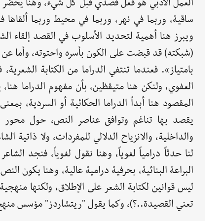
العمل الأدبي هو فعل قصدي قبل كل شيء، وهنا يحضر "إ
ساقية، وربما في نهر، وربما في محيط وربما ألقاها 
ويبرز هنا أهمية لتحديد الأسلوب في القصد إلقاء الش
(شبكته) قد قبضت على الكون بأسره واحتوته، وأما عن 
بامتياز». فعندما تنتفي الدراما من الكتابة الشعر
العفوي، ولنكن هنا متيقظين، بأن مفهوم الدراما هنا، ي
المقصود هنا أبداً الدراما الحكائية أو السردية، بمعن
يقصد بها تناغم وتوافق عناصر النص، حول محور التو
والداخلية، والانزياح الدلالي للمفردات، ولا ذاتية ال
لنا حدثاً درامياً لغوياً، وهنا نقول لغوياً، فنجد ال
البراعة البنائية، بحرفية درامية عالية، وهنا يكون الن
ليس قوانين لكتابة الشعر على الإطلاق، ولكنها منهجية
تعني القصيدة..؟)، وكما يقول "ريتشاردز" مؤسس منهج 