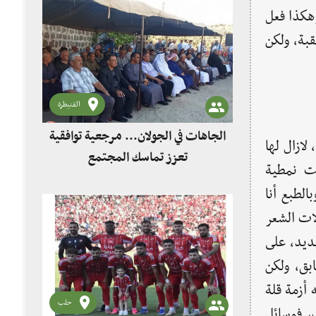
هكذا فعل
قبة، ولكن
القنيطرة
الجاهات في الجولان... مرجعية توافقية
لازال لها
تعزز تماسك المجتمع
لت نمطية
لطبع أنا
ات الشعر
ديد، على
بق، ولكن
 أزمة قلة
حلب
، فوسائل