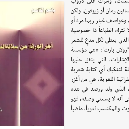
لإسمنت، وسرت على دروب
ساتين رمان أو زيزفون، ولكن
 وعواصف غبار ربما مرة أو
 تترك انطباعاً ذا خصوصية
ر الذي يعطي لكل مدعٍ للشعر
ل "رولان بارت": «هي مؤسسة
إشارات، التي يتفق عليها
لة لتفكيك أي كتابة شعرية
راتية اللغوية، هي من أغزر
ير، الذي ولد ورصد في هذه
تى أنه لا يسعني وصفه، فهو
ث والمكتسب لغوياً، ماضياً