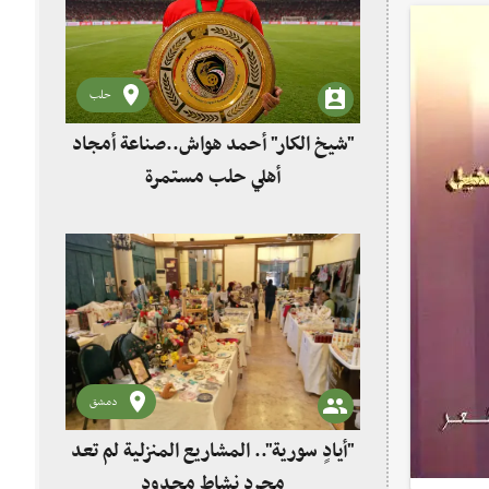
حلب
"شيخ الكار" أحمد هواش..صناعة أمجاد
أهلي حلب مستمرة
دمشق
"أيادٍ سورية".. المشاريع المنزلية لم تعد
مجرد نشاط محدود