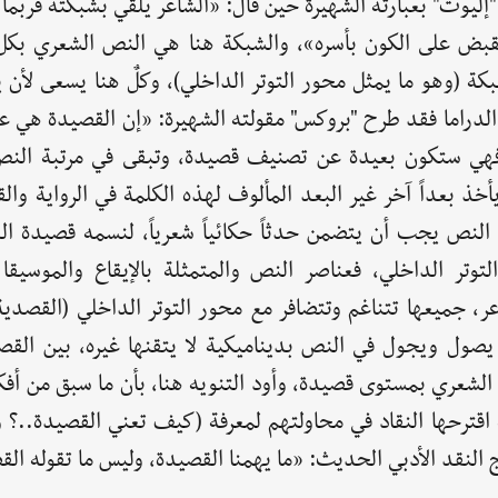
ليوت" بعبارته الشهيرة حين قال: «الشاعر يلقي بشبكته فربما
فقبض على الكون بأسره»، والشبكة هنا هي النص الشعري بكل 
بكة (وهو ما يمثل محور التوتر الداخلي)، وكلٌ هنا يسعى لأن
الدراما فقد طرح "بروكس" مقولته الشهيرة: «إن القصيدة هي ع
ية، فهي ستكون بعيدة عن تصنيف قصيدة، وتبقى في مرتبة الن
أخذ بعداً آخر غير البعد المألوف لهذه الكلمة في الرواية وا
ى النص يجب أن يتضمن حدثاً حكائياً شعرياً، لنسمه قصيدة الد
تر الداخلي، فعناصر النص والمتمثلة بالإيقاع والموسيقا 
شاعر، جميعها تتناغم وتتضافر مع محور التوتر الداخلي (القصدي
شاعر يصول ويجول في النص بديناميكية لا يتقنها غيره، بين الق
ص الشعري بمستوى قصيدة، وأود التنويه هنا، بأن ما سبق من أفك
 اقترحها النقاد في محاولتهم لمعرفة (كيف تعني القصيدة..؟ 
النقد الأدبي الحديث: «ما يهمنا القصيدة، وليس ما تقوله ال