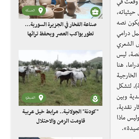
 وقعت في
حيثياته،
الحسكة
 يكون نصه
صناعة الفخار في الجزيرة السورية...
مل درامي
تطور يواكب العصر ويحفظ تراثها
ص الشعري
لقصة، ليس
راما، هنا
الخارجية
ة)، لتشكل
صدية وبين
القنيطرة
ار نقدية،
"كودنة" الجولانية.. مرابط خيل عربية
وليس ماذا
قاومت الزمن والاحتلال
قصيدة».