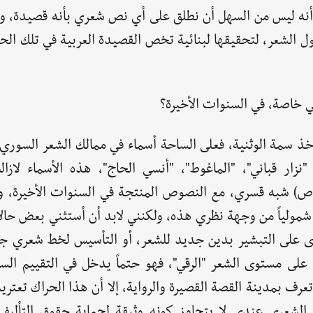
 أنه ليس من السهل أن نطلق على أي نص شعري بأنه قصيدة، و
ول الشعر، لتحقيقها لبنائية تخص القصيدة العربية في تلك الح
 خاصة، في السنوات الأخيرة؟
ذ سمة الوثنية، فعلى الساحة أسماء في ممالك الشعر السوري، 
زار قباني"، "الماغوط"، "أنسي الحاج"، هذه الأسماء لازا
اص) شبه قسري، مع النصوص المنتجة في السنوات الأخيرة، وبا
مولياً من وجهة نظري هذه، ولكنني لابد أن أستثني بعض حال
قوى على التبشير بدين جديد للشعر، أو التأسيس لخط شعري ج
على مستوى الشعر "الرقي"، فهو حتماً يدخل في التقييم السا
 تعرف بمدينة القصة القصيرة والرواية، إلا أن هذا الحراك تعتريه
 الشعري عندي لا يتجاوز كونه وثيقة لحماية حقوق التأليف