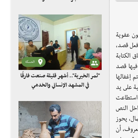
ون عفوية
فعل قصد،
ق الكتابة
الحسكة
فيها قصد
"ثمر الخيرية".. أشهر قليلة صنعت فارقًا
م إغفالها
في المشهد الإنساني والخدمي
ة على يد
 استطاعت
اخل النص
ال، يحوز
عروف، أن