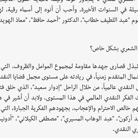
ة في السنوات الأخيرة، وأحب أن أنوه إلى أسماء رقية، لها
وم "عبد اللطيف خطاب"، الدكتور "أحمد حافظ"، "معاذ الهويدي
د الشعري بشكل خاص؟
، تبذل قصارى جهدها مقاومة لمجموع العوامل والظروف، التي 
مال المتقدم زمنياً، في ريادته على مستوى مجمل قضايا النقد
لنقدي عالمياً، من خلال الراحل "إدوار سعيد"، الذي خلق فتح
لفكر النقدي العالمي في هذا المستوى، ولابد أن أشير في هذ
لهم خالص الاحترام والإعجاب، بجهودهم الفكرية الجبارة، التي
 أركون"، "عبد الوهاب المسيري"، "مصطفى الكيلاني"، "أدونيس
ري النقدي.