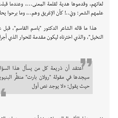
لغاتهم، وقدموها هدية لقلعة المعنى...، وعندما قبلت
علمهم الشعر: ويْ..! كأن الإغريق وهم..، وما برحوا يحا
هذا ما قاله الشاعر الدكتور "باسم القاسم"، قبل ع
النخيل"، والذي اخترناه ليكون مقدمة للحوار الذي أجراه معه موقع eRaqqa بتاريخ (8/12/2008)، حي
أعتقد أن ذريعة كل من يسأل هذا السؤا
سيجدها في مقولة "رولان بارت" منظِّر البنيوي
حيث يقول: «لا يوجد نص أول