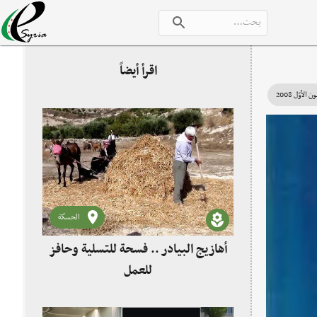
اقرأ أيضاً
الحسكة
أهازيج البيادر .. فسحة للتسلية وحافز
للعمل