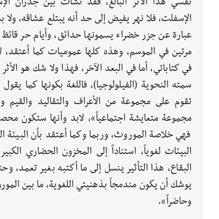
نفسي هذا الأثر البالغ، فقد نشأت بين جدران ا
الإسفلت، فلا نهر يفيض إلى حد أنه يبتلع عشاقه، ولا ب
عبارة عن جزر خضراء يسمونها حدائق، وأيام حر قائظ،
مرتين في الموسم، وهذه كلها عموميات كما أعتقد، لا
في كتاباتي، أما في البعد الآخر، فهذا ولا شك هو الأث
سمته النحوية (الفيلولوجيا)، فاللغة بكونها كما يقو
تقوم على مجموعة من الأعراف والتقاليد والقيم وال
مجموعة متعايشة اجتماعياً»، لابد وأنها ستكون محص
فهي خلاصة الموروث، وربما وكما أعتقد بأن البيئة الف
البيئات لغوياً، استناداً إلى المخزون الحضاري الكب
البقاع، هذا التأثير ينسل إلى ما أكتبه بغير تعمد، وح
يوشك أن يكون مندمجاً بذهنيتي اللغوية، ما بين المورو
وحاضراً».