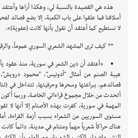
هذه هي القصيدة بالنسبة لي، وهكذا أراها وأعتقد
أسلافنا فما علقوا على باب الكعبة، إلا بضع قصائد لفح
لا نستطيع كما أعتقد أن نقول بأنها كانت (عفوية)».
** كيف ترى المشهد الشعري السوري عموماً، والرقي
«أعتقد أن دين الشعر في سورية، منذ عقود يأخ
هيبة الصنم من أمثال "أدونيس"، "محمود درويش"، "ن
قصائدهم، ببراعتها وسحرها وحرفيتها، تتداخل في (تن
أتحدث من خلال مجموع قراءاتي الخاصة، وربما أكون ش
المهمة في سورية، كفرت بهذه الأصنام إلا أنها لا ت
مستوى السوريين من الشعراء بسبب أزمة القراءة، أما 
هناك حراكاً شعرياً مهماً ومتنام في مدينة، دائماً كانت
النشر وإصدار الكتب الشعرية، مع العلم بأن الكتاب