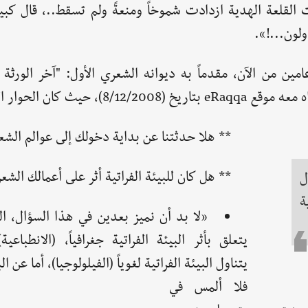
 القلعة الهدية ازدادت شموخاً ومنعةً ولم تسقط..، قال كبي
ولون...!».
امين من الآن، مقدماً به ديوانه الشعري الأول: "آخر الورثة
ث كان الحوار التالي:
** هلا حدثتنا عن بداية دخولك إلى عوالم الشع
** هل كان للبيئة الفراتية أثر على أعمالك الشع
ل
ة
«لا بد أن نميز بعدين في هذا السؤال، ال
يتعلق بأثر البيئة الفراتية جغرافياً، (الانطباعية)
يتناول البيئة الفراتية لغوياً (الفيلولوجيا)، أما عن ال
فلا ألمس في