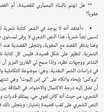
** هل تهتم بالبناء المعماري للقصيدة، أم القص
عفوياً؟
«أعتقد أنه لا يوجد في الشعر كتابة شعرية 
تسمى نصاً شعرياً، هذا النص الشعري لا يرقى لمستوى 
وهنا يتنافر القصد مع العفوية، وتتجلى القصدية عند ا
الشعرية، لتظهر على شكل قصيدة، فليس كل كتابة شع
الشاعر ووجهات نظره، وإذا سمح لي القارئ العزيز أن أ
في دراسات الشعر النقدية، وهي: موضوعة التكاملية وا
"بروكس" بإيحاء واتكاء على "تي إس إليوت" وهي تن
أن تصل إليه درجة الاكتمال والاحتواء، في العلاقة ب
الشعري، من حيث أنه كائن لغوي حي، يمتلك قدرات ومو
النص الشعري على لقب قصيدة بامتياز، ويتجلى ذلك في 