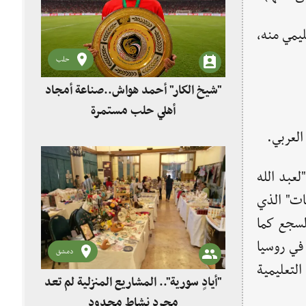
ليمي منه،
حلب
"شيخ الكار" أحمد هواش..صناعة أمجاد
أهلي حلب مستمرة
العربي.
لعبد الله
ات" الذي
ه بالسجع كما
في روسيا
دمشق
تعليمية
"أيادٍ سورية".. المشاريع المنزلية لم تعد
مجرد نشاط محدود