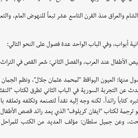
ام والعراق منذ القرن التاسع عشر تبعاً للنهوض العام، والتع
قيص الأطفال عند العرب، والفصل الثاني: شعر القص في التراث 
ول منها: العيون اليواقظ "لمحمد عثمان جلال"، ونظم الجمان "
دث عن التجربة السورية في الباب الثاني تطرق لكتاب "النفث
1 وصدر في لندن واعتبره كتاباً رائداً. لكنه وجه إليه نقداً لتصنعه وتكلفه وتعلق
هو ترجمة لكتاب "ايفان كريلوف" الذي يعد رائد قصص الأطفال 
ت، وعن جميل سلطان: مؤلف العديد من الكتب للمراحل ال