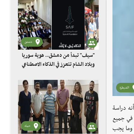
دمشق
"سيف" تبدأ من دمشق.. هوية سوريا
وبلاد الشام تتعزز في الذكاء الاصطناعي
القنيطرة
نه دراسة
 في جميع
حماه
 وما يجب