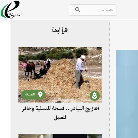
اقرأ أيضاً
الحسكة
أهازيج البيادر .. فسحة للتسلية وحافز
للعمل