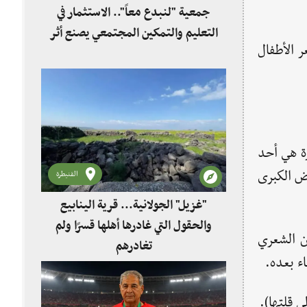
جمعية "لنبدع معاً".. الاستثمار في
التعليم والتمكين المجتمعي يصنع أثر
 الأطفال
رة هي أحد
ض الكبرى
القنيطرة
"غزيل" الجولانية... قرية الينابيع
والحقول التي غادرها أهلها قسرًا ولم
ن الشعري
تغادرهم
ء بعده.
ى قلتها).