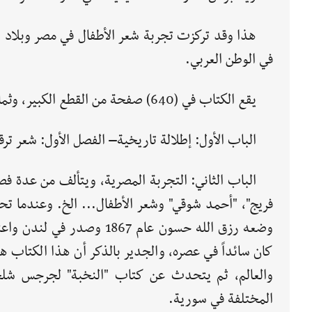
هذا وقد تركزت تجربة شعر الأطفال في مصر وبلاد الش
في الوطن العربي.
يقع الكتاب في (640) صفحة من القطع الكبير، وثمانية أبواب، وفي الباب الواحد عدة فصول على النحو التالي:
الباب الأول: إطلالة تاريخية– الفصل الأول: شعر تر
الباب الثاني: التجربة المصرية، ويتألف من عدة فص
فريج"، "أحمد شوقي" وشعر الأطفال... الخ. وعندما تح
وضعه رزق الله حسون عام 867
كان سائداً في عصره، والجدير بالذكر أن هذا الكتاب 
والعالم، ثم يتحدث عن كتاب "النخبة" لجرجس شلح
المختلفة في سورية.