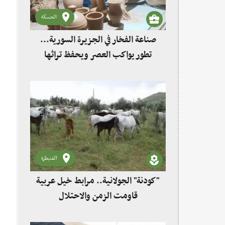
الحسكة
صناعة الفخار في الجزيرة السورية...
تطور يواكب العصر ويحفظ تراثها
القنيطرة
"كودنة" الجولانية.. مرابط خيل عربية
قاومت الزمن والاحتلال