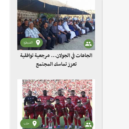
القنيطرة
الجاهات في الجولان... مرجعية توافقية
تعزز تماسك المجتمع
حلب