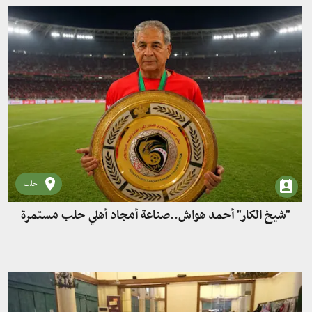
حلب
"شيخ الكار" أحمد هواش..صناعة أمجاد أهلي حلب مستمرة