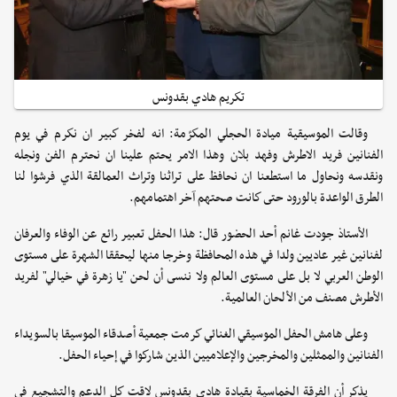
تكريم هادي بقدونس
وقالت الموسيقية ميادة الحجلي المكرّمة: انه لفخر كبير ان نكرم في يوم
الفنانين فريد الاطرش وفهد بلان وهذا الامر يحتم علينا ان نحترم الفن ونجله
ونقدسه ونحاول ما استطعنا ان نحافظ على تراثنا وتراث العمالقة الذي فرشوا لنا
الطرق الواعدة بالورود حتى كانت صحتهم آخر اهتمامهم.
الأستاذ جودت غانم أحد الحضور قال: هذا الحفل تعبير رائع عن الوفاء والعرفان
لفنانين غير عاديين ولدا في هذه المحافظة وخرجا منها ليحققا الشهرة على مستوى
الوطن العربي لا بل على مستوى العالم ولا ننسى أن لحن "يا زهرة في خيالي" لفريد
الأطرش مصنف من الألحان العالمية.
وعلى هامش الحفل الموسيقي الغنائي كرمت جمعية أصدقاء الموسيقا بالسويداء
الفنانين والممثلين والمخرجين والإعلاميين الذين شاركوا في إحياء الحفل.
يذكر أن الفرقة الخماسية بقيادة هادي بقدونس لاقت كل الدعم والتشجيع في