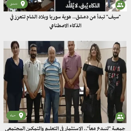
دمشق
"سيف" تبدأ من دمشق.. هوية سوريا وبلاد الشام تتعزز في
الذكاء الاصطناعي
حماه
جمعية "لنبدع معاً".. الاستثمار في التعليم والتمكين المجتمعي