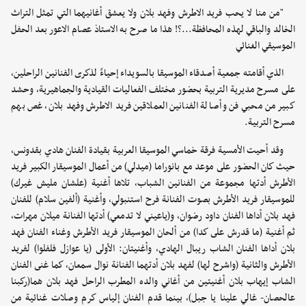
"من منا لا يحب فريد الاطرش وفهد بلان ولا يعشق أغانيهما التي تمثل التراث
الخالد والباقي لهذه المحافظة...؟! هذا ما صرح به الاستاذ عصام الاعور بعد الحفل
الموسيقي الغنائي
الذي أقامته جمعية أصدقاء الموسيقا بالسويداء إحياءً لذكرى الفنانين الراحلين،
على مسرح مديرية التربية بحضور مختلف الفعاليات القيادية والجماهيرية، وحشد
كبير من محبي فن وأصالة الفنانين العملاقين فريد الاطرش وفهد بلان، غص بهم
مسرح التربية.
وقد أحيت الأمسية فرقة خماسي الموسيقا العربية بقيادة الفنان هادي بقدونس،
حيث كان الحضور على موعد مع بانوراما (ميدلي) من أعمال الموسيقار الكبير فريد
الأطرش أدتها مجموعة من الفنانين الشباب، تلاها أغنية (علشان مليش غيرك)
للموسيقار فريد الأطرش بصوت الفنانة فرح استنبولي، وأغنية (ألفين سلام) للفنان
فهد بلان أداها الفنان داود رضوان، و(ياعيني لا تدمعي) أدتها الفنانة ميلان مهرات،
ثم أغنية (ما قدرش على كدا) من ألحان الموسيقار فريد الأطرش وغناء الفنان فهد
بلان أداها الفنان الشاب ريبال الهادي، وأغنيتان: الأولى (يا عوازل فلفلوا) لفريد
الأطرش والثانية (واشرح لها) لفهد بلان أدتهما الفنانة نوال سمعان، كما غنى الفنان
الشاب إيهاب بلان أغنيتين من أغاني والده المطرب الراحل فهد بلان هما(ركبنا
عالحصان- غالي علينا يا جبل)، بينما قدم الفنان إلياس كرم وصلات غنائية من