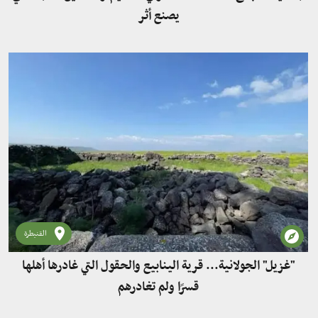
يصنع أثر
القنيطرة
"غزيل" الجولانية... قرية الينابيع والحقول التي غادرها أهلها
قسرًا ولم تغادرهم